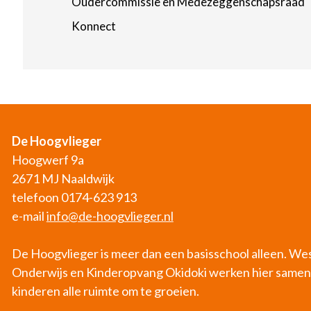
Oudercommissie en Medezeggenschapsraad
Konnect
De Hoogvlieger
Hoogwerf 9a
2671 MJ Naaldwijk
telefoon 0174-623 913
e-mail
info@de-hoogvlieger.nl
De Hoogvlieger is meer dan een basisschool alleen. W
Onderwijs en Kinderopvang Okidoki werken hier samen
kinderen alle ruimte om te groeien.