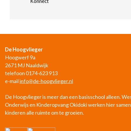
Konnect
De Hoogvlieger
Hoogwerf 9a
2671 MJ Naaldwijk
telefoon 0174-623 913
e-mail
info@de-hoogvlieger.nl
De Hoogvlieger is meer dan een basisschool alleen. W
Onderwijs en Kinderopvang Okidoki werken hier samen
kinderen alle ruimte om te groeien.